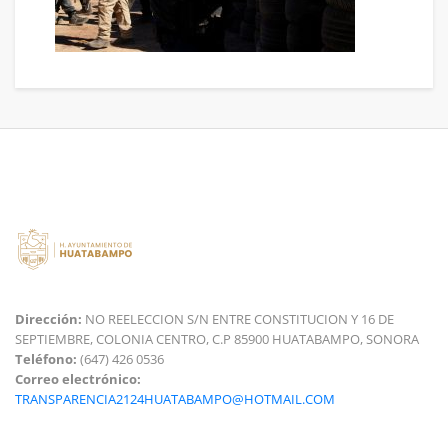
Dirección:
NO REELECCION S/N ENTRE CONSTITUCION Y 16 DE
SEPTIEMBRE, COLONIA CENTRO, C.P 85900 HUATABAMPO, SONORA
Teléfono:
(647) 426 0536
Correo electrónico:
TRANSPARENCIA2124HUATABAMPO@HOTMAIL.COM