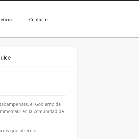
rencia
Contacto
Dulce
atabampenses, el Gobierno de
s ‘Emmomaki’ en la comunidad de
icios que ofrece el