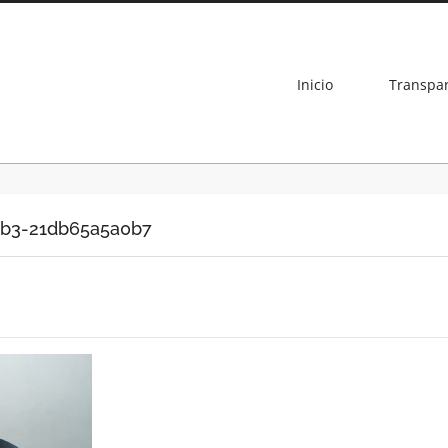
Inicio
Transpa
7b3-21db65a5a0b7