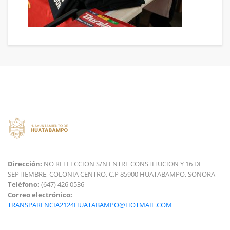
Dirección:
NO REELECCION S/N ENTRE CONSTITUCION Y 16 DE
SEPTIEMBRE, COLONIA CENTRO, C.P 85900 HUATABAMPO, SONORA
Teléfono:
(647) 426 0536
Correo electrónico:
TRANSPARENCIA2124HUATABAMPO@HOTMAIL.COM