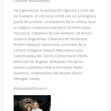
Conalep Huatabampo.
Para garantizar la evaluación rigurosa y justa de
los trabajos, el concurso contó con un prestigioso
panel de jurados, conocedores de la cultura local
e indígena compuesto por Jesús Erasmo Leyva
Yocupicio, Cobanaro de San Antonio; Gil Arturo
Quijano Anguamea, Cobanaro de Etchoropo;
Antolín Vázquez Valenzuela, promotor de la
Cultura Indígena; Raquel Maicomea Luna,
coordinadora del Centro Comunitario ITSON;
María de los Ángeles Velázquez Yocupicio,
maestra jubilada y María Fernanda Reyes
Quintero, colaboradora del Museo Álvaro
Obregón Salido.
#VoluntadYEsfuerzo