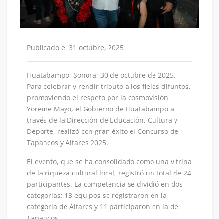
Publicado el 31 octubre, 2025
Huatabampo, Sonora; 30 de octubre de 2025.-
Para celebrar y rendir tributo a los fieles difuntos,
promoviendo el respeto por la cosmovisión
Yoreme Mayo, el Gobierno de Huatabampo a
través de la Dirección de Educación, Cultura y
Deporte, realizó con gran éxito el Concurso de
Tapancos y Altares 2025.
El evento, que se ha consolidado como una vitrina
de la riqueza cultural local, registró un total de 24
participantes. La competencia se dividió en dos
categorías: 13 equipos se registraron en la
categoría de Altares y 11 participaron en la de
Tapancos.