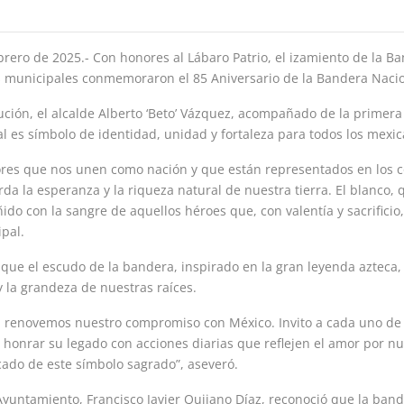
rero de 2025.- Con honores al Lábaro Patrio, el izamiento de la B
des municipales conmemoraron el 85 Aniversario de la Bandera Naci
ución, el alcalde Alberto ‘Beto’ Vázquez, acompañado de la primer
l es símbolo de identidad, unidad y fortaleza para todos los mexic
res que nos unen como nación y que están representados en los c
rda la esperanza y la riqueza natural de nuestra tierra. El blanco, 
ñido con la sangre de aquellos héroes que, con valentía y sacrificio,
pal.
 que el escudo de la bandera, inspirado en la gran leyenda azteca, 
 la grandeza de nuestras raíces.
lto, renovemos nuestro compromiso con México. Invito a cada uno d
 honrar su legado con acciones diarias que reflejen el amor por nu
icado de este símbolo sagrado”, aseveró.
l Ayuntamiento, Francisco Javier Quijano Díaz, reconoció que la ba