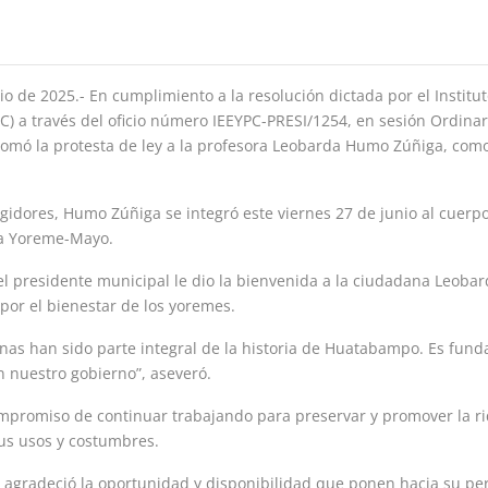
 de 2025.- En cumplimiento a la resolución dictada por el Instituto
C) a través del oficio número IEEYPC-PRESI/1254, en sesión Ordinar
 tomó la protesta de ley a la profesora Leobarda Humo Zúñiga, como
gidores, Humo Zúñiga se integró este viernes 27 de junio al cuerp
na Yoreme-Mayo.
 el presidente municipal le dio la bienvenida a la ciudadana Leo
 por el bienestar de los yoremes.
as han sido parte integral de la historia de Huatabampo. Es fun
 nuestro gobierno”, aseveró.
 compromiso de continuar trabajando para preservar y promover la r
sus usos y costumbres.
ca agradeció la oportunidad y disponibilidad que ponen hacia su pe