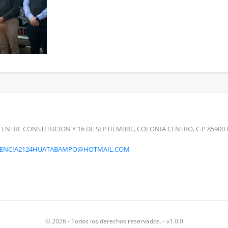
 ENTRE CONSTITUCION Y 16 DE SEPTIEMBRE, COLONIA CENTRO, C.P 859
RENCIA2124HUATABAMPO@HOTMAIL.COM
© 2026 - Todos los derechos reservados. - v1.0.0